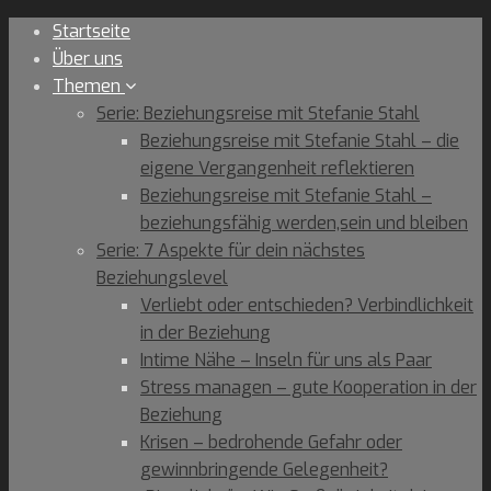
Skip
Startseite
to
Über uns
content
Themen
Serie: Beziehungsreise mit Stefanie Stahl
Beziehungsreise mit Stefanie Stahl – die
eigene Vergangenheit reflektieren
Beziehungsreise mit Stefanie Stahl –
beziehungsfähig werden,sein und bleiben
Serie: 7 Aspekte für dein nächstes
Beziehungslevel
Verliebt oder entschieden? Verbindlichkeit
in der Beziehung
Intime Nähe – Inseln für uns als Paar
Stress managen – gute Kooperation in der
Beziehung
Krisen – bedrohende Gefahr oder
gewinnbringende Gelegenheit?