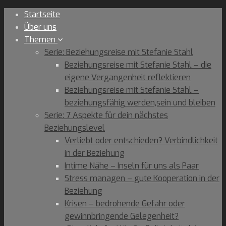
Skip
Startseite
to
Über uns
content
Themen
Serie: Beziehungsreise mit Stefanie Stahl
Beziehungsreise mit Stefanie Stahl – die
eigene Vergangenheit reflektieren
Beziehungsreise mit Stefanie Stahl –
beziehungsfähig werden,sein und bleiben
Serie: 7 Aspekte für dein nächstes
Beziehungslevel
Verliebt oder entschieden? Verbindlichkeit
in der Beziehung
Intime Nähe – Inseln für uns als Paar
Stress managen – gute Kooperation in der
Beziehung
Krisen – bedrohende Gefahr oder
gewinnbringende Gelegenheit?