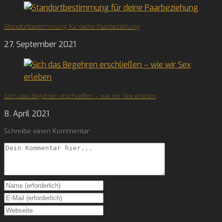
Standortbestimmung für deine Paarbeziehung
27. September 2021
Sich das Begehren erschließen – wie wir Sex erleben
8. April 2021
Schreibe einen Kommentar
Comment
Enter
your
Enter
name
your
Enter
or
email
your