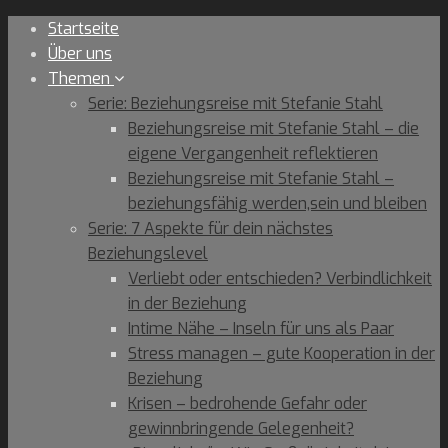
Skip
Startseite
to
Über uns
content
Themen
Serie: Beziehungsreise mit Stefanie Stahl
Beziehungsreise mit Stefanie Stahl – die
eigene Vergangenheit reflektieren
Beziehungsreise mit Stefanie Stahl –
beziehungsfähig werden,sein und bleiben
Serie: 7 Aspekte für dein nächstes
Beziehungslevel
Verliebt oder entschieden? Verbindlichkeit
in der Beziehung
Intime Nähe – Inseln für uns als Paar
Stress managen – gute Kooperation in der
Beziehung
Krisen – bedrohende Gefahr oder
gewinnbringende Gelegenheit?