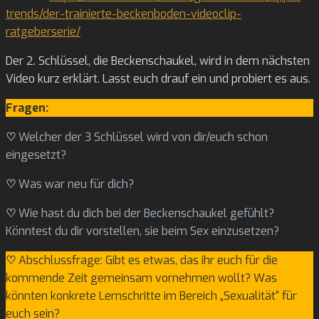
trends/der-trainierte-beckenboden-videoclip-
ratgeberserie/
Der 2. Schlüssel, die Beckenschaukel, wird in dem nächsten
Video kurz erklärt. Lasst euch drauf ein und probiert es aus.
Fragen:
♡
Welcher der 3 Schlüssel wird von dir/euch schon
eingesetzt?
♡
Was war neu für dich?
♡
Wie hast du dich bei der Beckenschaukel gefühlt?
Könntest du dir vorstellen, sie beim Sex einzusetzen?
♡
Abschlussfrage: Gibt es etwas, das ihr euch für die
kommende Zeit gemeinsam vornehmen wollt? Was
könnten konkrete Lernschritte im Bereich „Sexualität“ für
euch sein?