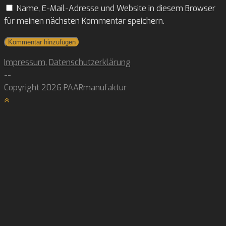
Name, E-Mail-Adresse und Website in diesem Browser
username
website
für meinen nächsten Kommentar speichern.
URL
(optional)
Impressum
,
Datenschutzerklärung
--
Copyright 2026 PAARmanufaktur