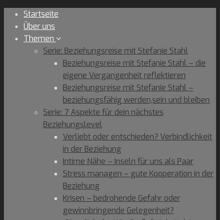
Skip
Startseite
to
Über uns
content
Themen
Serie: Beziehungsreise mit Stefanie Stahl
Beziehungsreise mit Stefanie Stahl – die
eigene Vergangenheit reflektieren
Beziehungsreise mit Stefanie Stahl –
beziehungsfähig werden,sein und bleiben
Serie: 7 Aspekte für dein nächstes
Beziehungslevel
Verliebt oder entschieden? Verbindlichkeit
in der Beziehung
Intime Nähe – Inseln für uns als Paar
Stress managen – gute Kooperation in der
Beziehung
Krisen – bedrohende Gefahr oder
gewinnbringende Gelegenheit?