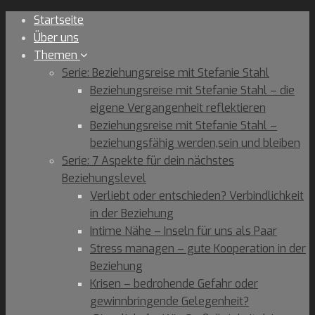
Skip
Startseite
to
Über uns
content
Themen
Serie: Beziehungsreise mit Stefanie Stahl
Beziehungsreise mit Stefanie Stahl – die
eigene Vergangenheit reflektieren
Beziehungsreise mit Stefanie Stahl –
beziehungsfähig werden,sein und bleiben
Serie: 7 Aspekte für dein nächstes
Beziehungslevel
Verliebt oder entschieden? Verbindlichkeit
in der Beziehung
Intime Nähe – Inseln für uns als Paar
Stress managen – gute Kooperation in der
Beziehung
Krisen – bedrohende Gefahr oder
gewinnbringende Gelegenheit?