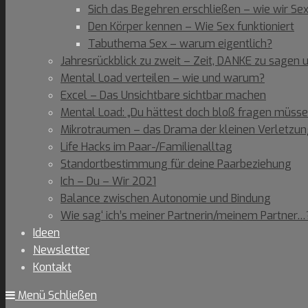
Sich das Begehren erschließen – wie wir Se
Den Körper kennen – Wie Sex funktioniert
Tabuthema Sex – warum eigentlich?
Jahresrückblick zu zweit – Zeit, DANKE zu sagen
Mental Load verteilen – wie und warum?
Excel – Das Unsichtbare sichtbar machen
Mental Load: „Du hättest doch bloß fragen müsse
Mikrotraumen – das Drama der kleinen Verletzu
Life Hacks im Paar-/Familienalltag
Standortbestimmung für deine Paarbeziehung
Ich – Du – Wir 2021
Balance zwischen Autonomie und Bindung
Wie sag‘ ich’s meiner Partnerin/meinem Partner…
Ideen
Newsletter
Kontakt
Menü
Schließen