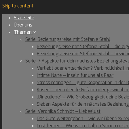
Skip to content
Startseite
Über uns
Themen
Serie: Beziehungsreise mit Stefanie Stahl
Beziehungsreise mit Stefanie Stahl – die ei
Beziehungsreise mit Stefanie Stahl – bezie
Serie: 7 Aspekte für dein nächstes Beziehungslev
Verliebt oder entschieden? Verbindlichkeit i
Intime Nähe – Inseln für uns als Paar
Stress managen – gute Kooperation in der 
Krisen – bedrohende Gefahr oder gewinnbr
„Dir zuliebe“ – Wie Großzügigkeit deine Bezi
Sieben Aspekte für dein nächstes Beziehu
Serie: Veronika Schmidt – Liebeslust
Das Gute weitergeben – wie wir über Sex r
Lust lernen – Wie wir mit allen Sinnen unse