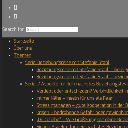
Search for:
Startseite
Über uns
Themen
Serie: Beziehungsreise mit Stefanie Stahl
Beziehungsreise mit Stefanie Stahl – die ei
Beziehungsreise mit Stefanie Stahl – bezie
Serie: 7 Aspekte für dein nächstes Beziehungslev
Verliebt oder entschieden? Verbindlichkeit i
Intime Nähe – Inseln für uns als Paar
Stress managen – gute Kooperation in der 
Krisen – bedrohende Gefahr oder gewinnbr
„Dir zuliebe“ – Wie Großzügigkeit deine Bezi
Sieben Aspekte für dein nächstes Beziehu