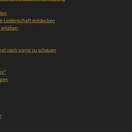
eden
re Leidenschaft entdecken
x erleben
 und nach vorne zu schauen
n!“
ngen
?