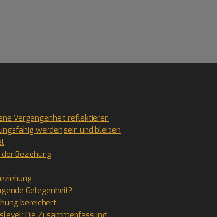
gene Vergangenheit reflektieren
hungsfähig werden,sein und bleiben
el
n der Beziehung
Beziehung
ingende Gelegenheit?
ehung bereichert
ngslevel: Die Zusammenfassung