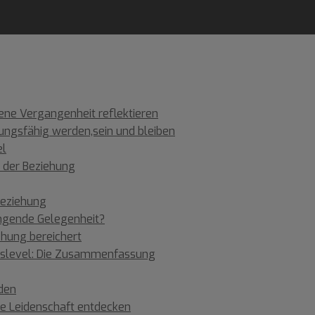
gene Vergangenheit reflektieren
hungsfähig werden,sein und bleiben
el
n der Beziehung
Beziehung
ingende Gelegenheit?
ehung bereichert
ngslevel: Die Zusammenfassung
eden
re Leidenschaft entdecken