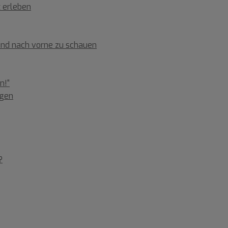
x erleben
 und nach vorne zu schauen
n!“
ngen
?