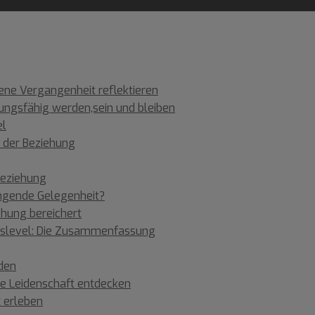
gene Vergangenheit reflektieren
hungsfähig werden,sein und bleiben
el
n der Beziehung
Beziehung
ingende Gelegenheit?
ehung bereichert
ngslevel: Die Zusammenfassung
eden
re Leidenschaft entdecken
x erleben