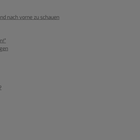
 und nach vorne zu schauen
n!“
ngen
?