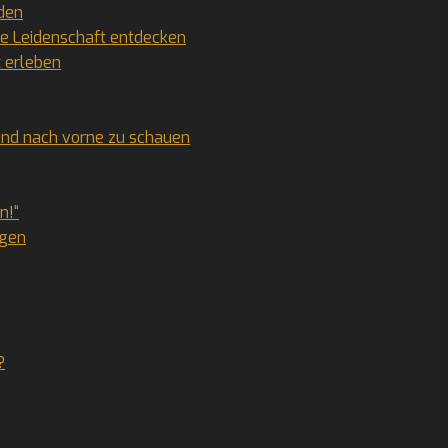
eden
re Leidenschaft entdecken
x erleben
 und nach vorne zu schauen
n!“
ngen
?