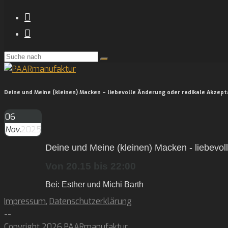
Deine und Meine (kleinen) Macken – liebevolle Änderung oder radikale Akzep
06
Nov.
2025
Deine und Meine (kleinen) Macken - liebevol
Von 20.15 bis 22:00
Bei: Esther und Michi Barth
Impressum
,
Datenschutzerklärung
--
Copyright 2026 PAARmanufaktur