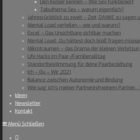
Den Körper kennen – Wie Sex funktioniert
Tabuthema Sex – warum eigentlich?
Jahresrückblick zu zweit – Zeit, DANKE zu sagen
Mental Load verteilen – wie und warum?
Excel – Das Unsichtbare sichtbar machen
Mental Load: „Du hättest doch bloß fragen müsse
Mikrotraumen – das Drama der kleinen Verletzu
Life Hacks im Paar-/Familienalltag
Standortbestimmung für deine Paarbeziehung
Ich – Du – Wir 2021
Balance zwischen Autonomie und Bindung
Wie sag‘ ich’s meiner Partnerin/meinem Partner…
Ideen
Newsletter
Kontakt
Menü
Schließen