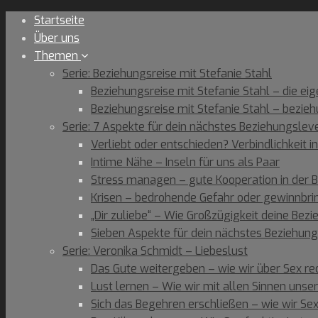
Skip
Startseite
to
Über uns
content
Themen
Serie: Beziehungsreise mit Stefanie Stahl
Beziehungsreise mit Stefanie Stahl – die ei
Beziehungsreise mit Stefanie Stahl – bezie
Serie: 7 Aspekte für dein nächstes Beziehungslev
Verliebt oder entschieden? Verbindlichkeit i
Intime Nähe – Inseln für uns als Paar
Stress managen – gute Kooperation in der 
Krisen – bedrohende Gefahr oder gewinnbr
„Dir zuliebe“ – Wie Großzügigkeit deine Bezi
Sieben Aspekte für dein nächstes Beziehu
Serie: Veronika Schmidt – Liebeslust
Das Gute weitergeben – wie wir über Sex r
Lust lernen – Wie wir mit allen Sinnen unse
Sich das Begehren erschließen – wie wir Se