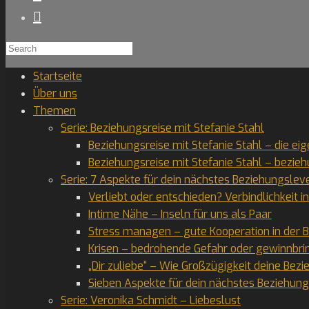
Search
for:
Startseite
Über uns
Themen
Serie: Beziehungsreise mit Stefanie Stahl
Beziehungsreise mit Stefanie Stahl – die ei
Beziehungsreise mit Stefanie Stahl – bezie
Serie: 7 Aspekte für dein nächstes Beziehungslev
Verliebt oder entschieden? Verbindlichkeit i
Intime Nähe – Inseln für uns als Paar
Stress managen – gute Kooperation in der 
Krisen – bedrohende Gefahr oder gewinnbr
„Dir zuliebe“ – Wie Großzügigkeit deine Bezi
Sieben Aspekte für dein nächstes Beziehu
Serie: Veronika Schmidt – Liebeslust