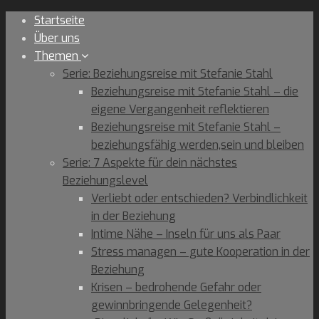
Skip
Startseite
to
Über uns
content
Themen
Serie: Beziehungsreise mit Stefanie Stahl
Beziehungsreise mit Stefanie Stahl – die
eigene Vergangenheit reflektieren
Beziehungsreise mit Stefanie Stahl –
beziehungsfähig werden,sein und bleiben
Serie: 7 Aspekte für dein nächstes
Beziehungslevel
Verliebt oder entschieden? Verbindlichkeit
in der Beziehung
Intime Nähe – Inseln für uns als Paar
Stress managen – gute Kooperation in der
Beziehung
Krisen – bedrohende Gefahr oder
gewinnbringende Gelegenheit?