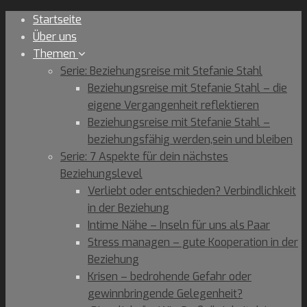
Skip
Startseite
to
Über uns
content
Themen
Serie: Beziehungsreise mit Stefanie Stahl
Beziehungsreise mit Stefanie Stahl – die
eigene Vergangenheit reflektieren
Beziehungsreise mit Stefanie Stahl –
beziehungsfähig werden,sein und bleiben
Serie: 7 Aspekte für dein nächstes
Beziehungslevel
Verliebt oder entschieden? Verbindlichkeit
in der Beziehung
Intime Nähe – Inseln für uns als Paar
Stress managen – gute Kooperation in der
Beziehung
Krisen – bedrohende Gefahr oder
gewinnbringende Gelegenheit?